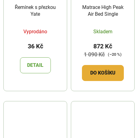
Řemínek s přezkou
Matrace High Peak
Yate
Air Bed Single
Vyprodáno
Skladem
36 Kč
872 Kč
1 090 Kč
(–20 %)
DETAIL
DO KOŠÍKU