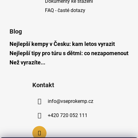
Dokumenty ke stažení
FAQ - časté dotazy
Blog
Nejlepší kempy v Česku: kam letos vyrazit
Nejlepší tipy pro túru s dětmi: co nezapomenout
Než vyrazíte...
Kontakt
info
@
vseprokemp.cz
+420 720 052 111