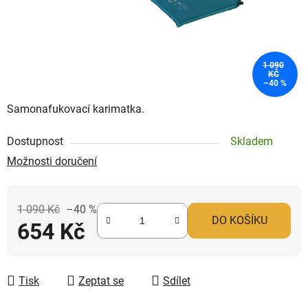
1 090
KČ
–40 %
Samonafukovací karimatka.
Dostupnost
Skladem
Možnosti doručení
1 090 Kč
–40 %
DO KOŠÍKU
654 Kč
Měrná cena:
Tisk
Zeptat se
Sdílet