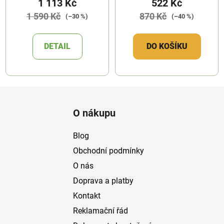
1 113 Kč
522 Kč
1 590 Kč
870 Kč
(–30 %)
(–40 %)
DETAIL
DO KOŠÍKU
Z
á
O nákupu
p
a
Blog
t
Obchodní podmínky
í
O nás
Doprava a platby
Kontakt
Reklamační řád