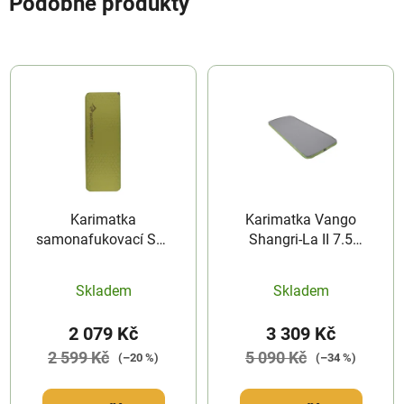
Podobné produkty
Karimatka
Karimatka Vango
samonafukovací Sea
Shangri-La II 7.5
To Summit Camp
Grande
Regular Wide
Skladem
Skladem
2 079 Kč
3 309 Kč
2 599 Kč
5 090 Kč
(–20 %)
(–34 %)