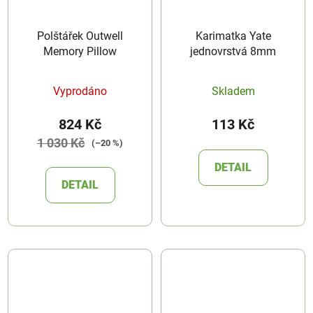
Polštářek Outwell
Karimatka Yate
Memory Pillow
jednovrstvá 8mm
Vyprodáno
Skladem
824 Kč
113 Kč
1 030 Kč
(–20 %)
DETAIL
DETAIL