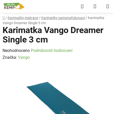
Přejít
Hledat
NÁKUP
na
obsah
KOŠÍK
Domů
/
Karimatky-matrace
/
Karimatky samonafukovací
/
Karimatka
Vango Dreamer Single 3 cm
Karimatka Vango Dreamer
Single 3 cm
Průměrné
Neohodnoceno
Podrobnosti hodnocení
hodnocení
Značka:
Vango
produktu
je
0,0
z
5
hvězdiček.