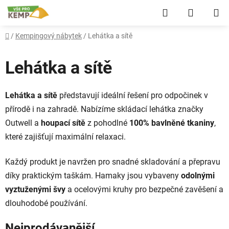
Přejít
Hledat
NÁKUP
na
obsah
KOŠÍK
Domů
/
Kempingový nábytek
/
Lehátka a sítě
Lehátka a sítě
Lehátka a sítě
představují ideální řešení pro odpočinek v
přírodě i na zahradě. Nabízíme skládací lehátka značky
Outwell a
houpací sítě
z pohodlné
100% bavlněné tkaniny
,
které zajišťují maximální relaxaci.
Každý produkt je navržen pro snadné skladování a přepravu
díky praktickým taškám. Hamaky jsou vybaveny
odolnými
vyztuženými švy
a ocelovými kruhy pro bezpečné zavěšení a
dlouhodobé používání.
Nejprodávanější