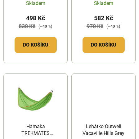
Skladem
Skladem
k
t
498 Kč
582 Kč
ů
830 Kč
970 Kč
(–40 %)
(–40 %)
DO KOŠÍKU
DO KOŠÍKU
Hamaka
Lehátko Outwell
TREKMATES
Vacaville Hills Grey