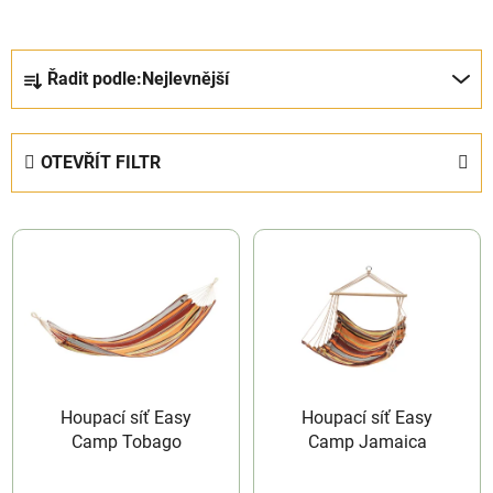
Ř
Řadit podle:
Nejlevnější
a
z
e
OTEVŘÍT FILTR
n
í
V
p
ý
r
p
o
i
d
s
u
p
k
r
t
Houpací síť Easy
Houpací síť Easy
o
ů
Camp Tobago
Camp Jamaica
d
u