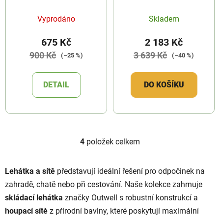
Adventure Hammock
Vyprodáno
Skladem
675 Kč
2 183 Kč
900 Kč
3 639 Kč
(–25 %)
(–40 %)
DETAIL
DO KOŠÍKU
4
položek celkem
O
v
l
Lehátka a sítě
představují ideální řešení pro odpočinek na
á
zahradě, chatě nebo při cestování. Naše kolekce zahrnuje
d
skládací lehátka
značky Outwell s robustní konstrukcí a
a
c
houpací sítě
z přírodní bavlny, které poskytují maximální