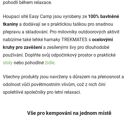
í
pohodlí během relaxace.
p
r
Houpací sítě Easy Camp jsou vyrobeny ze
100% bavlněné
v
tkaniny
a dodávají se s praktickou taškou pro snadnou
k
přepravu a skladování. Pro milovníky outdoorových aktivit
y
v
nabízíme také lehké hamaky TREKMATES s
ocelovými
ý
kruhy pro zavěšení
a zesílenými švy pro dlouhodobé
p
používání. Doplňte svůj odpočinkový prostor o praktické
i
stoly
nebo pohodlné
židle
.
s
u
Všechny produkty jsou navrženy s důrazem na přenosnost a
odolnost vůči povětrnostním vlivům, což z nich činí
spolehlivé společníky pro letní relaxaci.
Vše pro kempováni na jednom místě