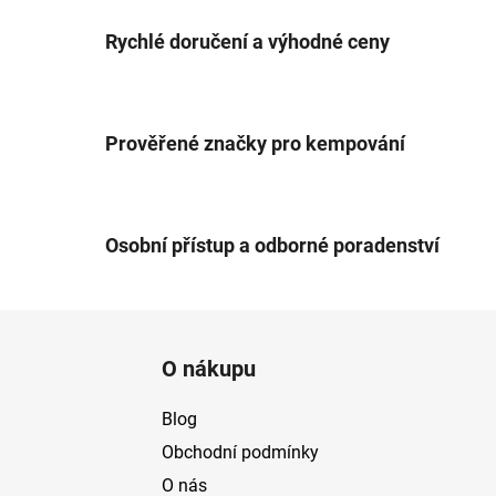
Rychlé doručení a výhodné ceny
Prověřené značky pro kempování
Osobní přístup a odborné poradenství
Z
á
O nákupu
p
a
Blog
t
Obchodní podmínky
í
O nás