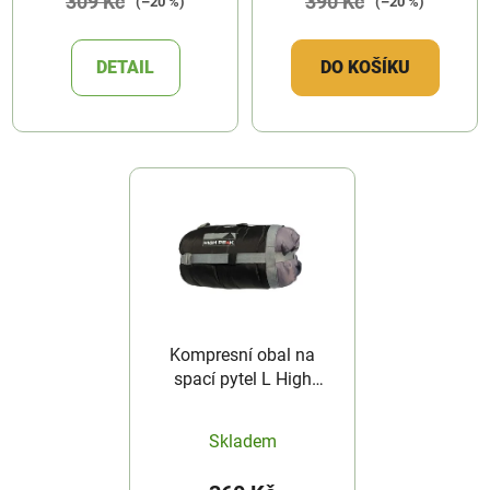
309 Kč
390 Kč
(–20 %)
(–20 %)
DETAIL
DO KOŠÍKU
Kompresní obal na
spací pytel L High
Peak
Skladem