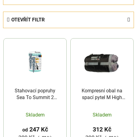
a
z
e
OTEVŘÍT FILTR
n
í
V
p
ý
r
p
o
i
d
s
u
p
k
r
t
Stahovací popruhy
Kompresní obal na
o
ů
Sea To Summit 2
spací pytel M High
d
Pack
Peak
u
Skladem
Skladem
k
t
247 Kč
312 Kč
od
ů