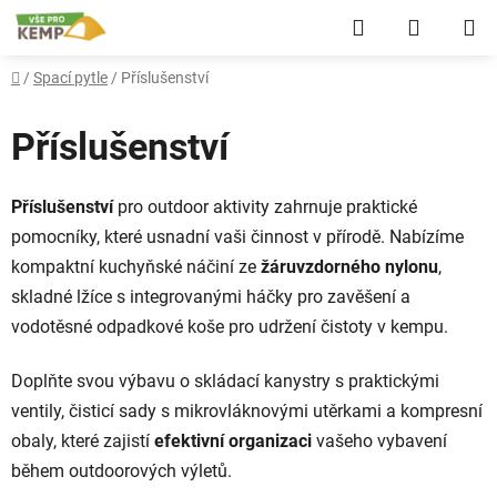
Přejít
Hledat
NÁKUP
na
obsah
KOŠÍK
Domů
/
Spací pytle
/
Příslušenství
Příslušenství
Příslušenství
pro outdoor aktivity zahrnuje praktické
pomocníky, které usnadní vaši činnost v přírodě. Nabízíme
kompaktní kuchyňské náčiní ze
žáruvzdorného nylonu
,
skladné lžíce s integrovanými háčky pro zavěšení a
vodotěsné odpadkové koše pro udržení čistoty v kempu.
Doplňte svou výbavu o skládací kanystry s praktickými
ventily, čisticí sady s mikrovláknovými utěrkami a kompresní
obaly, které zajistí
efektivní organizaci
vašeho vybavení
během outdoorových výletů.