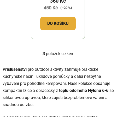
360 Kč
450 Kč
(–20 %)
DO KOŠÍKU
3
položek celkem
O
v
l
Příslušenství
pro outdoor aktivity zahrnuje praktické
á
kuchyňské náčiní, úklidové pomůcky a další nezbytné
d
vybavení pro pohodlné kempování. Naše kolekce obsahuje
a
c
kompaktní lžíce a obracečky z
teplu odolného Nylonu 6-6
se
í
silikonovou úpravou, které zajistí bezproblémové vaření a
p
snadnou údržbu.
r
v