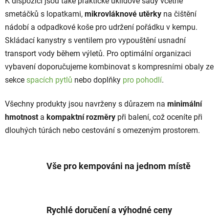
K dispozici jsou také praktické úklidové sady včetně
k
smetáčků s lopatkami,
mikrovláknové utěrky
y
na čištění
v
nádobí a odpadkové koše pro udržení pořádku v kempu.
ý
Skládací kanystry s ventilem pro vypouštění usnadní
p
transport vody během výletů. Pro optimální organizaci
i
vybavení doporučujeme kombinovat s kompresními obaly ze
s
u
sekce
spacích pytlů
nebo doplňky
pro pohodlí
.
Všechny produkty jsou navrženy s důrazem na
minimální
hmotnost
a
kompaktní rozměry
při balení, což oceníte při
dlouhých túrách nebo cestování s omezeným prostorem.
Vše pro kempováni na jednom místě
Rychlé doručení a výhodné ceny