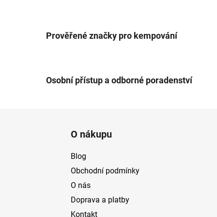
Prověřené značky pro kempování
Osobní přístup a odborné poradenství
Z
á
O nákupu
p
a
Blog
t
Obchodní podmínky
í
O nás
Doprava a platby
Kontakt