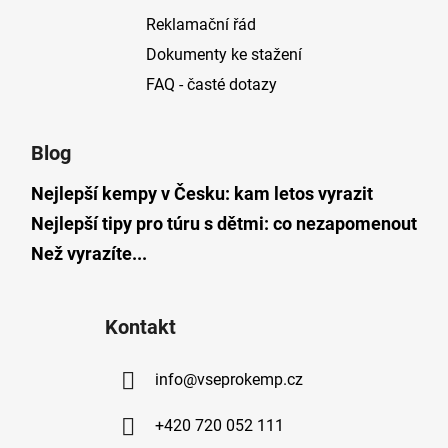
Reklamační řád
Dokumenty ke stažení
FAQ - časté dotazy
Blog
Nejlepší kempy v Česku: kam letos vyrazit
Nejlepší tipy pro túru s dětmi: co nezapomenout
Než vyrazíte...
Kontakt
info
@
vseprokemp.cz
+420 720 052 111