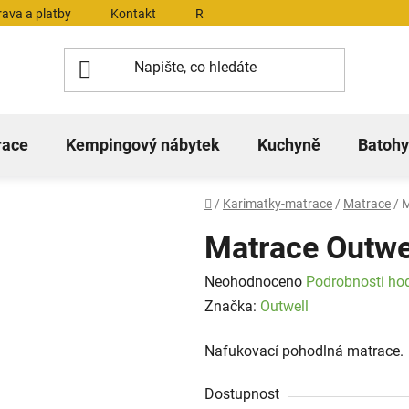
ava a platby
Kontakt
Reklamační řád
Dokumenty ke 
race
Kempingový nábytek
Kuchyně
Batohy
Domů
/
Karimatky-matrace
/
Matrace
/
M
Matrace Outwel
Průměrné
Neohodnoceno
Podrobnosti ho
hodnocení
Značka:
Outwell
produktu
Nafukovací pohodlná matrace.
je
0,0
Dostupnost
z