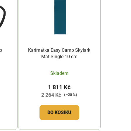
p
Karimatka Easy Camp Skylark
Mat Single 10 cm
Skladem
1 811 Kč
2 264 Kč
(–20 %)
DO KOŠÍKU