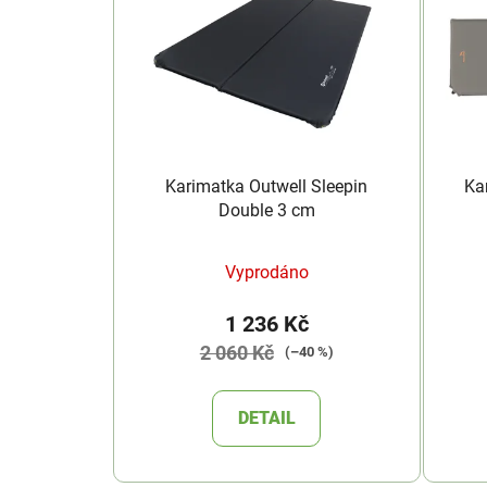
Karimatka Outwell Sleepin
Ka
Double 3 cm
Vyprodáno
1 236 Kč
2 060 Kč
(–40 %)
DETAIL