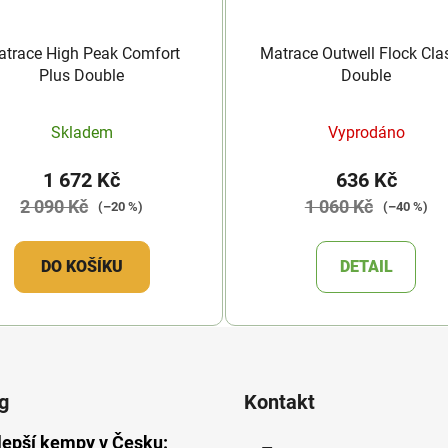
trace High Peak Comfort
Matrace Outwell Flock Cla
Plus Double
Double
Skladem
Vyprodáno
1 672 Kč
636 Kč
2 090 Kč
1 060 Kč
(–20 %)
(–40 %)
DO KOŠÍKU
DETAIL
g
Kontakt
lepší kempy v Česku: