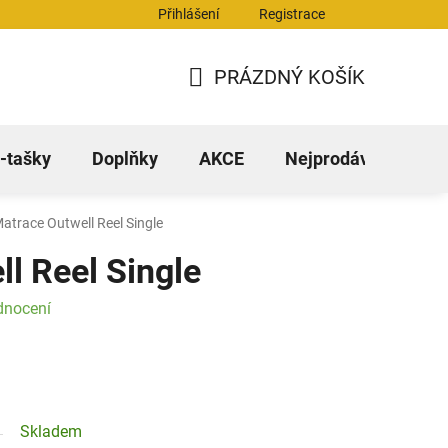
Přihlášení
Registrace
stažení
FAQ - časté dotazy
PRÁZDNÝ KOŠÍK
NÁKUPNÍ
KOŠÍK
-tašky
Doplňky
AKCE
Nejprodávanější
atrace Outwell Reel Single
l Reel Single
dnocení
Skladem