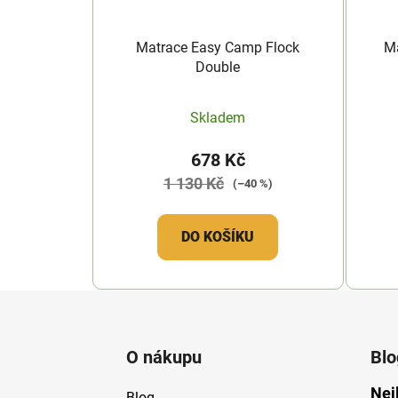
Matrace Easy Camp Flock
Ma
Double
Skladem
678 Kč
1 130 Kč
(–40 %)
DO KOŠÍKU
Z
á
O nákupu
Blo
p
a
Nej
Blog