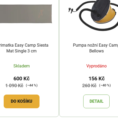
rimatka Easy Camp Siesta
Pumpa nožní Easy Cam
Mat Single 3 cm
Bellows
Skladem
Vyprodáno
600 Kč
156 Kč
1 090 Kč
260 Kč
(–44 %)
(–40 %)
DO KOŠÍKU
DETAIL