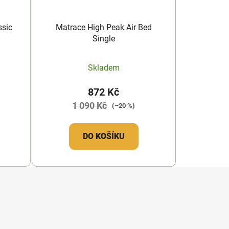
ssic
Matrace High Peak Air Bed
Single
Skladem
872 Kč
1 090 Kč
(–20 %)
DO KOŠÍKU