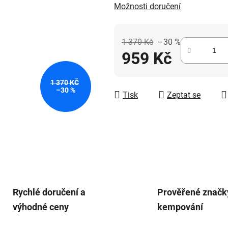
Možnosti doručení
5
hvězdiček.
1 370 Kč
–30 %
959 Kč
Měrná cena:
1 370 KČ
–30 %
Tisk
Zeptat se
Rychlé doručení a
Prověřené značk
výhodné ceny
kempování