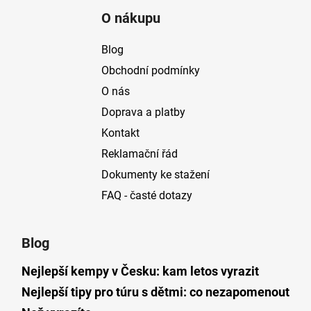
á
O nákupu
p
a
Blog
t
Obchodní podmínky
í
O nás
Doprava a platby
Kontakt
Reklamační řád
Dokumenty ke stažení
FAQ - časté dotazy
Blog
Nejlepší kempy v Česku: kam letos vyrazit
Nejlepší tipy pro túru s dětmi: co nezapomenout