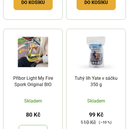
DO KOŠÍKU
DO KOŠÍKU
Příbor Light My Fire
Tuhý líh Yate v sáčku
Spork Original BIO
350 g
Skladem
Skladem
80 Kč
99 Kč
110 Kč
(–10 %)