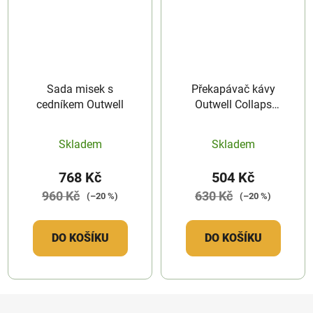
Sada misek s
Překapávač kávy
cedníkem Outwell
Outwell Collaps
Coffee Filter Holder
Skladem
Skladem
768 Kč
504 Kč
960 Kč
630 Kč
(–20 %)
(–20 %)
DO KOŠÍKU
DO KOŠÍKU
Z