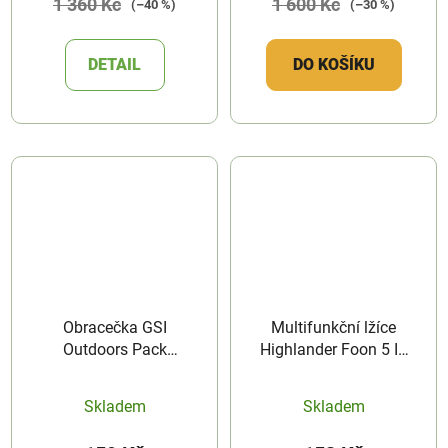
1 360 Kč
1 600 Kč
(–40 %)
(–30 %)
DETAIL
DO KOŠÍKU
Obracečka GSI
Multifunkční lžíce
Outdoors Pack
Highlander Foon 5 In
Spatula
1 Titanium Tool
Skladem
Skladem