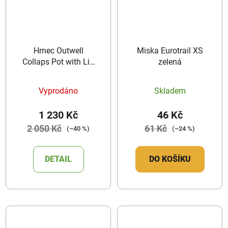
Hrnec Outwell
Miska Eurotrail XS
Collaps Pot with Lid
zelená
2,5L
Vyprodáno
Skladem
1 230 Kč
46 Kč
2 050 Kč
61 Kč
(–40 %)
(–24 %)
DETAIL
DO KOŠÍKU