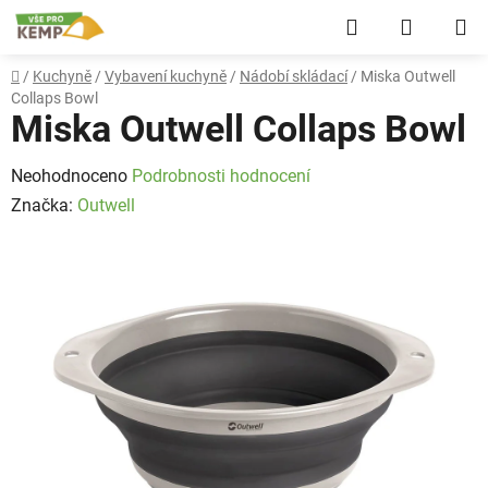
Přejít
Hledat
NÁKUP
na
obsah
KOŠÍK
Domů
/
Kuchyně
/
Vybavení kuchyně
/
Nádobí skládací
/
Miska Outwell
Collaps Bowl
Miska Outwell Collaps Bowl
Průměrné
Neohodnoceno
Podrobnosti hodnocení
hodnocení
Značka:
Outwell
produktu
je
0,0
z
5
hvězdiček.