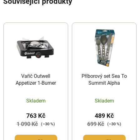
Související produkty
Vařič Outwell
Příborový set Sea To
Appetizer 1-Burner
Summit Alpha
Skladem
Skladem
763 Kč
489 Kč
1 090 Kč
699 Kč
(–30 %)
(–30 %)