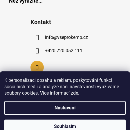
Než vyrazíte...
Kontakt
info
@
vseprokemp.cz
+420 720 052 111
K personalizaci obsahu a reklam, poskytování funkcí
sociálních médií a analýze naší návštěvnosti využíváme
soubory cookies. Více informací
zde
.
Nastavení
Vytvořil Shoptet
Souhlasím
Copyright 2026
Všeprokemp.cz
. Všechna práva