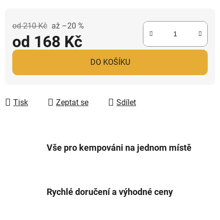
od 210 Kč
až –20 %
od
168 Kč
Měrná cena:
DO KOŠÍKU
Tisk
Zeptat se
Sdílet
Vše pro kempováni na jednom místě
Rychlé doručení a výhodné ceny