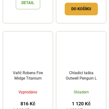
DETAIL
DO KOŠÍKU
Vařič Robens Fire
Chladící taška
Midge Titanium
Outwell Penguin L
Vyprodáno
Skladem
816 Kč
1 120 Kč