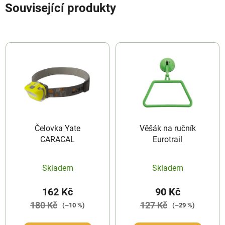
Související produkty
Čelovka Yate
Věšák na ručník
CARACAL
Eurotrail
Skladem
Skladem
162 Kč
90 Kč
180 Kč
127 Kč
(–10 %)
(–29 %)