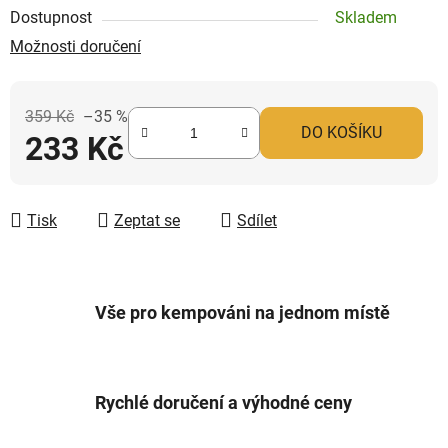
Dostupnost
Skladem
Možnosti doručení
359 Kč
–35 %
DO KOŠÍKU
233 Kč
Měrná cena:
Tisk
Zeptat se
Sdílet
Vše pro kempováni na jednom místě
Rychlé doručení a výhodné ceny