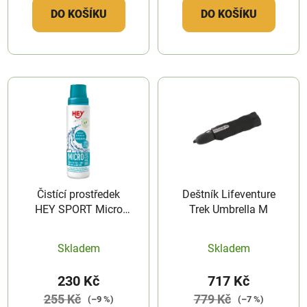
DO KOŠÍKU
DO KOŠÍKU
Čistící prostředek
Deštník Lifeventure
HEY SPORT Micro
Trek Umbrella M
Wash
Skladem
Skladem
230 Kč
717 Kč
255 Kč
779 Kč
(–9 %)
(–7 %)