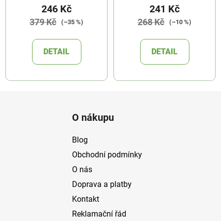
246 Kč
241 Kč
379 Kč
268 Kč
(–35 %)
(–10 %)
DETAIL
DETAIL
Z
á
O nákupu
p
a
Blog
t
Obchodní podmínky
í
O nás
Doprava a platby
Kontakt
Reklamační řád