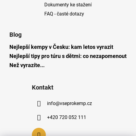
Dokumenty ke stažení
FAQ - časté dotazy
Blog
Nejlepší kempy v Česku: kam letos vyrazit
Nejlepší tipy pro túru s dětmi: co nezapomenout
Než vyrazíte...
Kontakt
info
@
vseprokemp.cz
+420 720 052 111