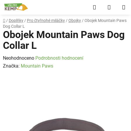
Přejít
Hledat
NÁKUP
na
obsah
KOŠÍK
Domů
/
Doplňky
/
Pro čtyřnohé miláčky
/
Obojky
/
Obojek Mountain Paws
Dog Collar L
Obojek Mountain Paws Dog
Collar L
Průměrné
Neohodnoceno
Podrobnosti hodnocení
hodnocení
Značka:
Mountain Paws
produktu
je
0,0
z
5
hvězdiček.