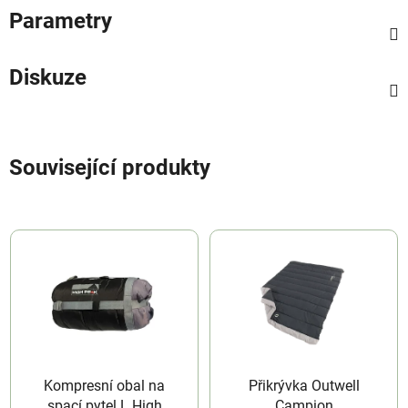
Parametry
Diskuze
Související produkty
Kompresní obal na
Přikrývka Outwell
spací pytel L High
Campion