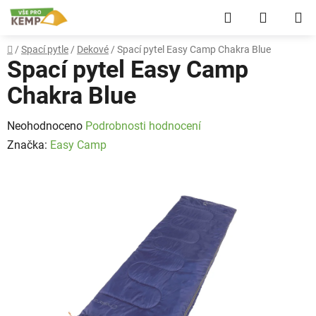
Přejít
Hledat
NÁKUP
na
obsah
KOŠÍK
Domů
/
Spací pytle
/
Dekové
/
Spací pytel Easy Camp Chakra Blue
Spací pytel Easy Camp
Chakra Blue
Průměrné
Neohodnoceno
Podrobnosti hodnocení
hodnocení
Značka:
Easy Camp
produktu
je
0,0
z
5
hvězdiček.