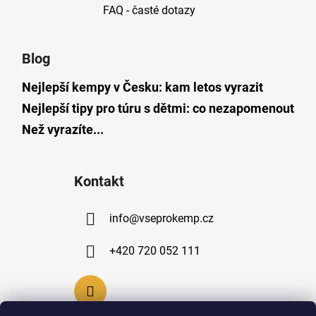
FAQ - časté dotazy
Blog
Nejlepší kempy v Česku: kam letos vyrazit
Nejlepší tipy pro túru s dětmi: co nezapomenout
Než vyrazíte...
Kontakt
info
@
vseprokemp.cz
+420 720 052 111