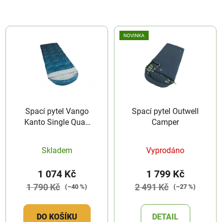
NOVINKA
Spací pytel Vango
Spací pytel Outwell
Kanto Single Quad
Camper
Lines Moroccan Blue
Print
Skladem
Vyprodáno
1 074 Kč
1 799 Kč
1 790 Kč
2 491 Kč
(–40 %)
(–27 %)
DO KOŠÍKU
DETAIL