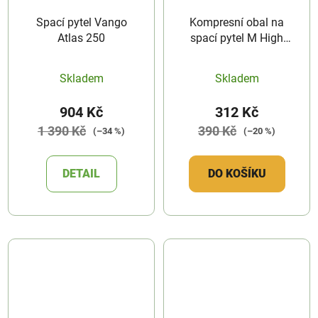
Spací pytel Vango
Kompresní obal na
Atlas 250
spací pytel M High
Peak
Skladem
Skladem
904 Kč
312 Kč
1 390 Kč
390 Kč
(–34 %)
(–20 %)
DETAIL
DO KOŠÍKU