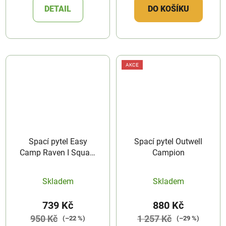
DETAIL
DO KOŠÍKU
AKCE
Spací pytel Easy
Spací pytel Outwell
Camp Raven I Square
Campion
2°C
Skladem
Skladem
739 Kč
880 Kč
950 Kč
1 257 Kč
(–22 %)
(–29 %)