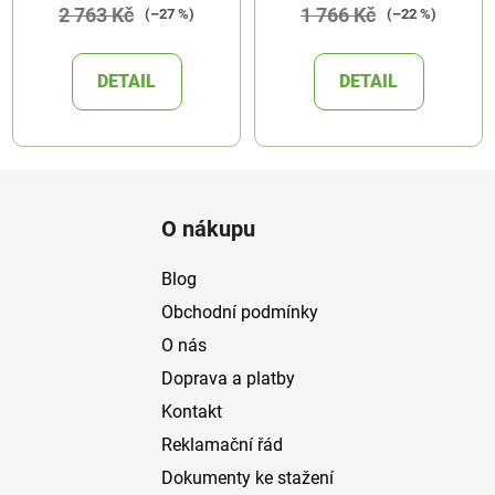
2 763 Kč
1 766 Kč
(–27 %)
(–22 %)
DETAIL
DETAIL
Z
á
O nákupu
p
a
Blog
t
Obchodní podmínky
í
O nás
Doprava a platby
Kontakt
Reklamační řád
Dokumenty ke stažení