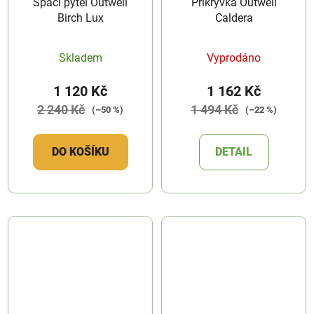
Spací pytel Outwell
Přikrývka Outwell
Birch Lux
Caldera
Skladem
Vyprodáno
1 120 Kč
1 162 Kč
2 240 Kč
1 494 Kč
(–50 %)
(–22 %)
DO KOŠÍKU
DETAIL