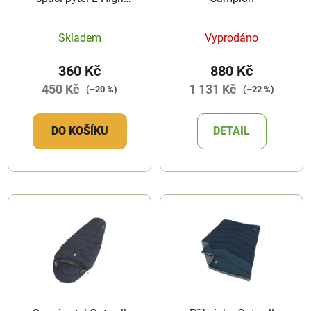
Peak
Skladem
Vyprodáno
360 Kč
880 Kč
450 Kč
1 131 Kč
(–20 %)
(–22 %)
DO KOŠÍKU
DETAIL