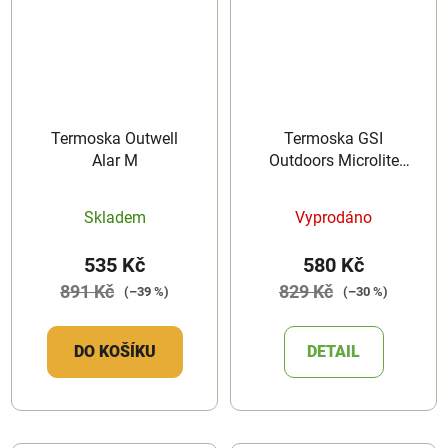
Termoska Outwell
Termoska GSI
Alar M
Outdoors Microlite
Twist 500
Skladem
Vyprodáno
535 Kč
580 Kč
891 Kč
829 Kč
(–39 %)
(–30 %)
DO KOŠÍKU
DETAIL