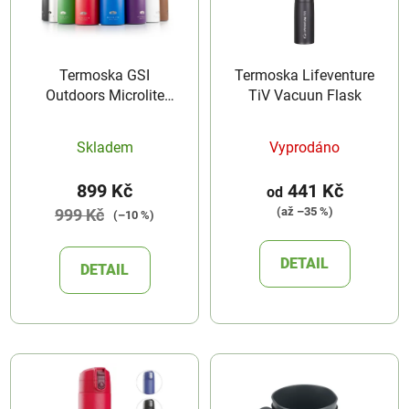
Termoska GSI
Termoska Lifeventure
Outdoors Microlite
TiV Vacuun Flask
Twist 1000
Skladem
Vyprodáno
899 Kč
441 Kč
od
(až –35 %)
999 Kč
(–10 %)
DETAIL
DETAIL