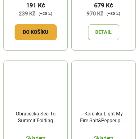
191 Kč
679 Kč
239 Kč
970 Kč
(–20 %)
(–30 %)
DO KOŠÍKU
DETAIL
Obracečka Sea To
Kořenka Light My
Summit Folding
Fire Salt&Pepper plus
Spatula
BIO
Skladem
Skladem