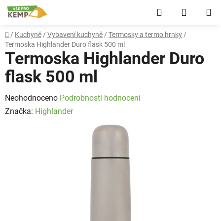
Přejít
Hledat
NÁKUP
na
obsah
KOŠÍK
Domů
/
Kuchyně
/
Vybavení kuchyně
/
Termosky a termo hrnky
/
Termoska Highlander Duro flask 500 ml
Termoska Highlander Duro
flask 500 ml
Průměrné
Neohodnoceno
Podrobnosti hodnocení
hodnocení
Značka:
Highlander
produktu
je
0,0
z
5
hvězdiček.