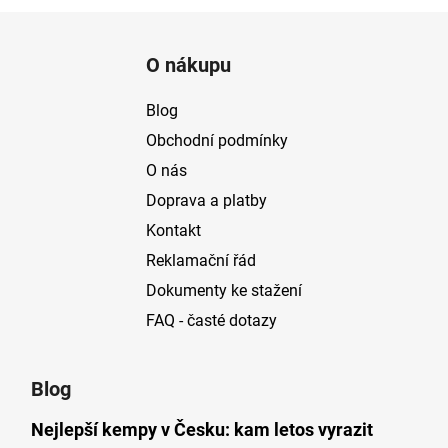
Z
á
O nákupu
p
a
Blog
t
Obchodní podmínky
í
O nás
Doprava a platby
Kontakt
Reklamační řád
Dokumenty ke stažení
FAQ - časté dotazy
Blog
Nejlepší kempy v Česku: kam letos vyrazit