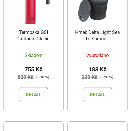
Termoska GSI
Hrnek Delta Light Sea
Outdoors Glacier
To Summit -
Stainless Microlite
Insulmug
500
Skladem
Vyprodáno
755 Kč
183 Kč
839 Kč
229 Kč
(–10 %)
(–20 %)
DETAIL
DETAIL