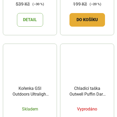
539 Kč
199 Kč
(–30 %)
(–20 %)
DETAIL
DO KOŠÍKU
Kořenka GSI
Chladící taška
Outdoors Ultralight
Outwell Puffin Dark
Salt and Pepper
Blue
Shaker
Skladem
Vyprodáno