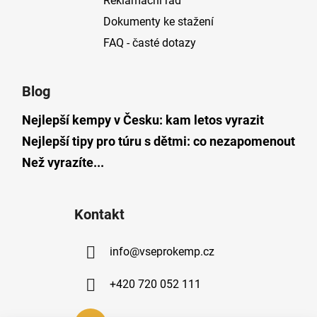
Reklamační řád
Dokumenty ke stažení
FAQ - časté dotazy
Blog
Nejlepší kempy v Česku: kam letos vyrazit
Nejlepší tipy pro túru s dětmi: co nezapomenout
Než vyrazíte...
Kontakt
info
@
vseprokemp.cz
+420 720 052 111