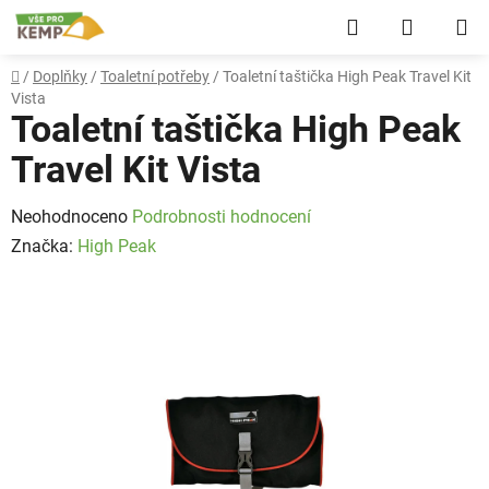
Přejít
Hledat
NÁKUP
na
obsah
KOŠÍK
Domů
/
Doplňky
/
Toaletní potřeby
/
Toaletní taštička High Peak Travel Kit
Vista
Toaletní taštička High Peak
Travel Kit Vista
Průměrné
Neohodnoceno
Podrobnosti hodnocení
hodnocení
Značka:
High Peak
produktu
je
0,0
z
5
hvězdiček.