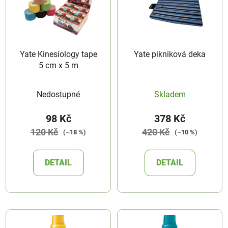
Yate Kinesiology tape
Yate pikniková deka
5 cm x 5 m
Nedostupné
Skladem
98 Kč
378 Kč
120 Kč
420 Kč
(–18 %)
(–10 %)
DETAIL
DETAIL