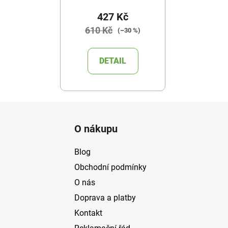
427 Kč
610 Kč
(–30 %)
DETAIL
Z
á
O nákupu
p
a
Blog
t
Obchodní podmínky
í
O nás
Doprava a platby
Kontakt