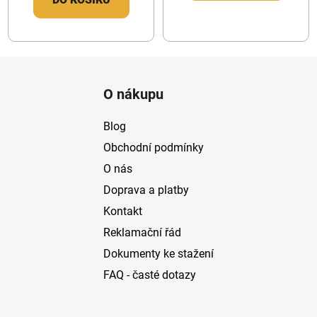
Z
á
O nákupu
p
a
Blog
t
Obchodní podmínky
í
O nás
Doprava a platby
Kontakt
Reklamační řád
Dokumenty ke stažení
FAQ - časté dotazy