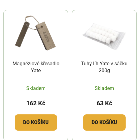
Magnéziové křesadlo
Tuhý líh Yate v sáčku
Yate
200g
Skladem
Skladem
162 Kč
63 Kč
DO KOŠÍKU
DO KOŠÍKU