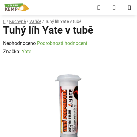
Přejít
Hledat
NÁKUP
na
obsah
KOŠÍK
Domů
/
Kuchyně
/
Vařiče
/
Tuhý líh Yate v tubě
Tuhý líh Yate v tubě
Průměrné
Neohodnoceno
Podrobnosti hodnocení
hodnocení
Značka:
Yate
produktu
je
0,0
z
5
hvězdiček.