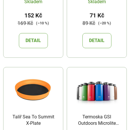
Skladem
Skladem
152 Kč
71 Kč
169 Kč
89 Kč
(–10 %)
(–20 %)
DETAIL
DETAIL
Talíř Sea To Summit
Termoska GSI
X-Plate
Outdoors Microlite
Twist 1000