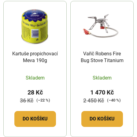
Kartuše propichovací
Vařič Robens Fire
Meva 190g
Bug Stove Titanium
Skladem
Skladem
28 Kč
1 470 Kč
36 Kč
2 450 Kč
(–22 %)
(–40 %)
DO KOŠÍKU
DO KOŠÍKU