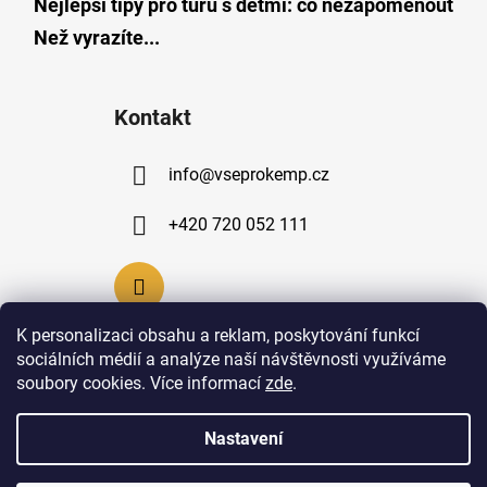
Nejlepší tipy pro túru s dětmi: co nezapomenout
Než vyrazíte...
Kontakt
info
@
vseprokemp.cz
+420 720 052 111
K personalizaci obsahu a reklam, poskytování funkcí
sociálních médií a analýze naší návštěvnosti využíváme
soubory cookies. Více informací
zde
.
Nastavení