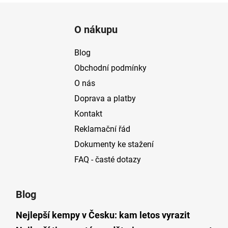
l
Z
á
á
d
O nákupu
p
a
a
c
Blog
t
í
Obchodní podmínky
p
í
O nás
r
v
Doprava a platby
k
Kontakt
y
v
Reklamační řád
ý
Dokumenty ke stažení
p
FAQ - časté dotazy
i
s
u
Blog
Nejlepší kempy v Česku: kam letos vyrazit