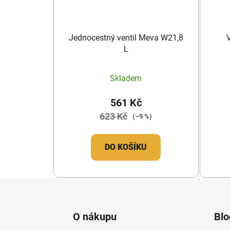
Jednocestný ventil Meva W21,8
L
Skladem
561 Kč
623 Kč
(–9 %)
DO KOŠÍKU
Z
á
O nákupu
Blo
p