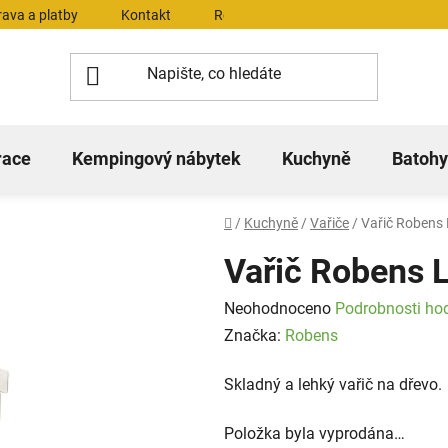
ava a platby
Kontakt
Reklamační řád
Dokumenty ke 
race
Kempingový nábytek
Kuchyně
Batohy
Domů
/
Kuchyně
/
Vařiče
/
Vařič Robens
Vařič Robens 
Průměrné
Neohodnoceno
Podrobnosti ho
hodnocení
Značka:
Robens
produktu
Skladný a lehký vařič na dřevo.
je
0,0
Položka byla vyprodána…
z