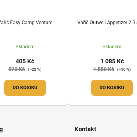
Vařič Easy Camp Venture
Vařič Outwell Appetizer 2-B
Skladem
Skladem
405 Kč
1 085 Kč
520 Kč
1 550 Kč
(–22 %)
(–30 %)
DO KOŠÍKU
DO KOŠÍKU
g
Kontakt