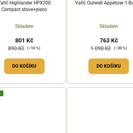
Vařič Highlander HPX200
Vařič Outwell Appetizer 1-B
Compact stove+piezo
Skladem
Skladem
801 Kč
763 Kč
890 Kč
1 090 Kč
(–10 %)
(–30 %)
DO KOŠÍKU
DO KOŠÍKU
A