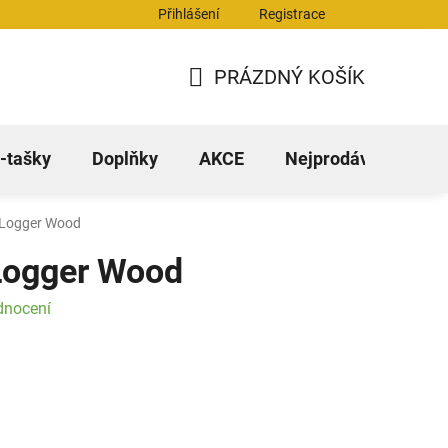
Přihlášení
Registrace
stažení
FAQ - časté dotazy
PRÁZDNÝ KOŠÍK
NÁKUPNÍ
KOŠÍK
-tašky
Doplňky
AKCE
Nejprodávanější
 Logger Wood
Logger Wood
dnocení