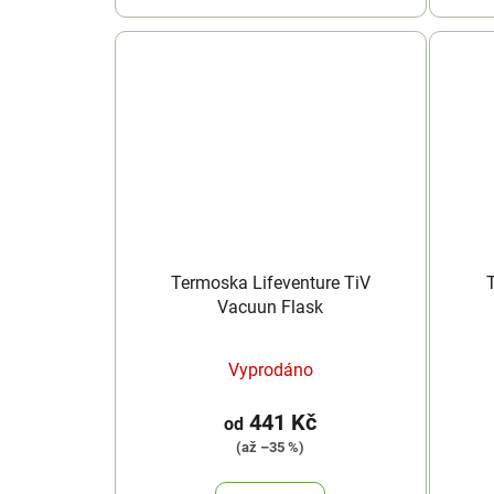
Termoska Lifeventure TiV
Vacuun Flask
Vyprodáno
441 Kč
od
(až –35 %)