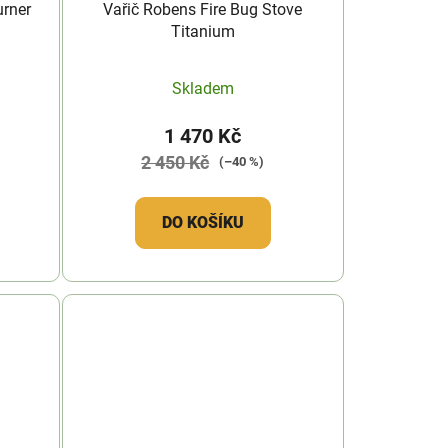
urner
Vařič Robens Fire Bug Stove
Titanium
Skladem
1 470 Kč
2 450 Kč
(–40 %)
DO KOŠÍKU