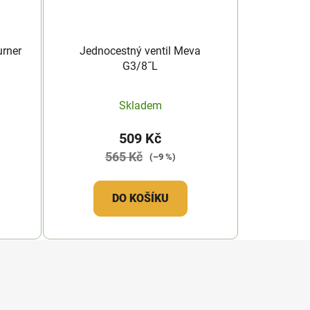
urner
Jednocestný ventil Meva
G3/8˝L
Skladem
509 Kč
565 Kč
(–9 %)
DO KOŠÍKU