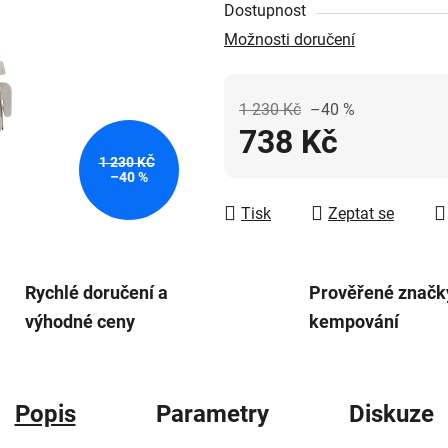
Dostupnost
5
Možnosti doručení
hvězdiček.
1 230 Kč
–40 %
738 Kč
1 230 KČ
Měrná cena:
–40 %
Tisk
Zeptat se
Rychlé doručení a
Prověřené značk
výhodné ceny
kempování
Popis
Parametry
Diskuze