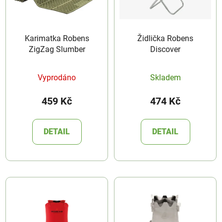
s
r
p
o
r
d
Karimatka Robens
Židlička Robens
o
u
ZigZag Slumber
Discover
d
k
u
t
Vyprodáno
Skladem
k
ů
t
459 Kč
474 Kč
ů
DETAIL
DETAIL