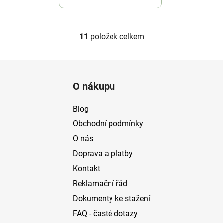
11
položek celkem
O
v
l
Z
á
á
d
O nákupu
p
a
a
c
Blog
t
í
Obchodní podmínky
p
í
O nás
r
v
Doprava a platby
k
Kontakt
y
v
Reklamační řád
ý
Dokumenty ke stažení
p
FAQ - časté dotazy
i