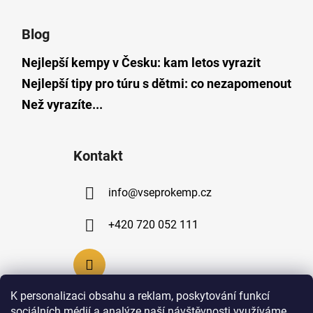
s
u
Blog
Nejlepší kempy v Česku: kam letos vyrazit
Nejlepší tipy pro túru s dětmi: co nezapomenout
Než vyrazíte...
Kontakt
info
@
vseprokemp.cz
+420 720 052 111
K personalizaci obsahu a reklam, poskytování funkcí
sociálních médií a analýze naší návštěvnosti využíváme