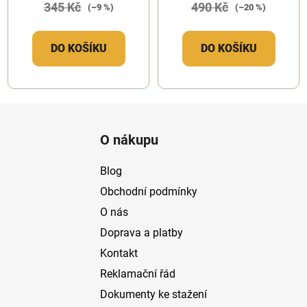
345 Kč
490 Kč
(–9 %)
(–20 %)
DO KOŠÍKU
DO KOŠÍKU
Z
á
O nákupu
p
a
Blog
t
Obchodní podmínky
í
O nás
Doprava a platby
Kontakt
Reklamační řád
Dokumenty ke stažení