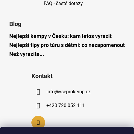
FAQ - časté dotazy
Blog
Nejlepší kempy v Česku: kam letos vyrazit
Nejlepší tipy pro túru s dětmi: co nezapomenout
Než vyrazíte...
Kontakt
info
@
vseprokemp.cz
+420 720 052 111