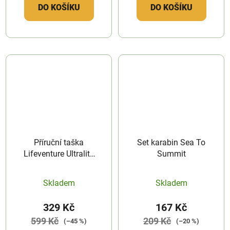
DO KOŠÍKU
DO KOŠÍKU
Příruční taška
Set karabin Sea To
Lifeventure Ultralite
Summit
Packing Cube 5l
Skladem
Skladem
329 Kč
167 Kč
599 Kč
209 Kč
(–45 %)
(–20 %)