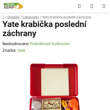
Přejít
Hledat
NÁKUP
na
obsah
KOŠÍK
Domů
/
Doplňky
/
Lékárničky
/
Yate krabička poslední záchrany
Yate krabička poslední
záchrany
Průměrné
Neohodnoceno
Podrobnosti hodnocení
hodnocení
Značka:
Yate
produktu
je
0,0
z
5
hvězdiček.