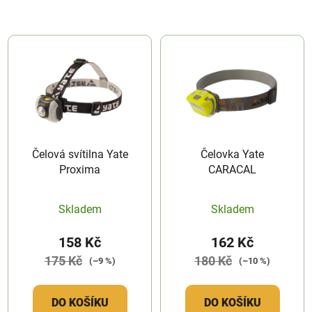
Čelová svítilna Yate
Čelovka Yate
Proxima
CARACAL
Skladem
Skladem
158 Kč
162 Kč
175 Kč
180 Kč
(–9 %)
(–10 %)
DO KOŠÍKU
DO KOŠÍKU