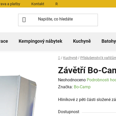
ava a platby
Kontakt
Reklamační řád
Dokumenty ke 
race
Kempingový nábytek
Kuchyně
Batohy
Domů
/
Kuchyně
/
Příslušenství k vařičů
Závětří Bo-Ca
Průměrné
Neohodnoceno
Podrobnosti ho
hodnocení
Značka:
Bo-Camp
produktu
Hliníkové z pěti části složené zá
je
0,0
Dostupnost
z