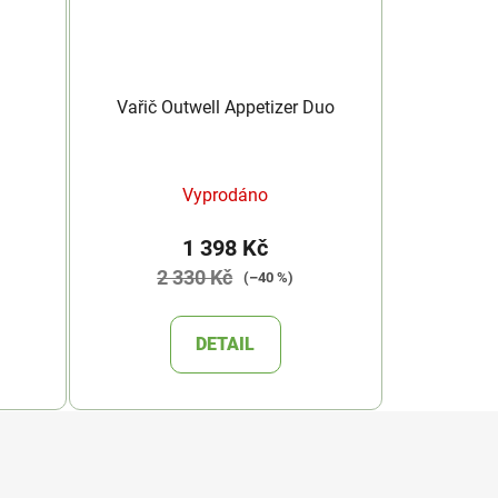
Vařič Outwell Appetizer Duo
Vyprodáno
1 398 Kč
2 330 Kč
(–40 %)
DETAIL