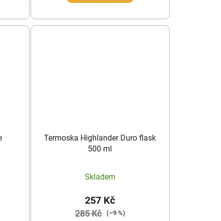
e
Termoska Highlander Duro flask
500 ml
Skladem
257 Kč
285 Kč
(–9 %)