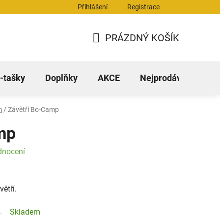
Přihlášení
Registrace
stažení
FAQ - časté dotazy
PRÁZDNÝ KOŠÍK
NÁKUPNÍ
KOŠÍK
-tašky
Doplňky
AKCE
Nejprodávanější
m
/
Závětří Bo-Camp
mp
dnocení
větří.
Skladem