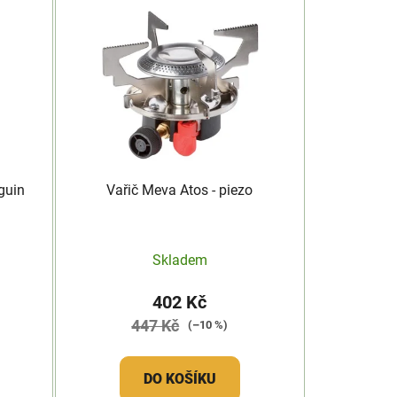
guin
Vařič Meva Atos - piezo
Skladem
402 Kč
447 Kč
(–10 %)
DO KOŠÍKU