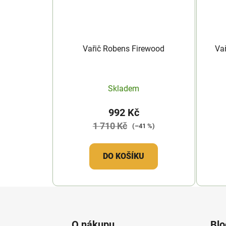
Vařič Robens Firewood
Va
Skladem
992 Kč
1 710 Kč
(–41 %)
DO KOŠÍKU
Z
á
O nákupu
Blo