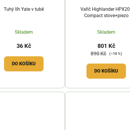
Tuhý líh Yate v tubě
Vařič Highlander HPX20
Compact stove+piezo
Skladem
Skladem
36 Kč
801 Kč
890 Kč
(–10 %)
DO KOŠÍKU
DO KOŠÍKU