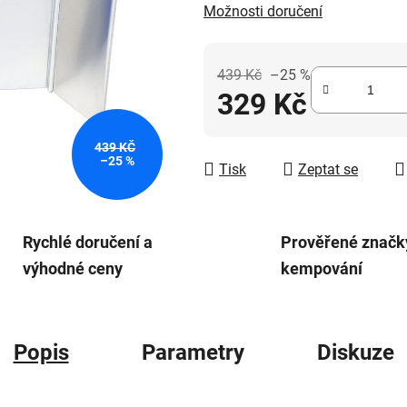
Možnosti doručení
5
hvězdiček.
439 Kč
–25 %
329 Kč
Měrná cena:
439 KČ
–25 %
Tisk
Zeptat se
Rychlé doručení a
Prověřené značk
výhodné ceny
kempování
Popis
Parametry
Diskuze