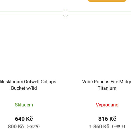
lík skládací Outwell Collaps
Vařič Robens Fire Midg
Bucket w/lid
Titanium
Skladem
Vyprodáno
640 Kč
816 Kč
800 Kč
1 360 Kč
(–20 %)
(–40 %)