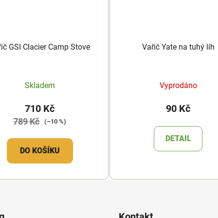
řič GSI Clacier Camp Stove
Vařič Yate na tuhý líh
Skladem
Vyprodáno
710 Kč
90 Kč
789 Kč
(–10 %)
DETAIL
DO KOŠÍKU
g
Kontakt