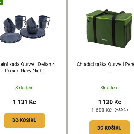
A
delní sada Outwell Delish 4
Chladící taška Outwell Pen
Person Navy Night
L
Skladem
Skladem
1 131 Kč
1 120 Kč
1 600 Kč
(–30 %)
DO KOŠÍKU
DO KOŠÍKU