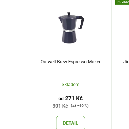
NOVINK
Outwell Brew Espresso Maker
Jí
Skladem
271 Kč
od
301 Kč
(až –10 %)
DETAIL