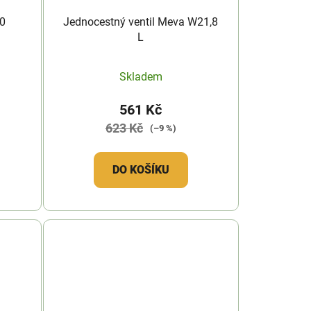
0
Jednocestný ventil Meva W21,8
L
Skladem
561 Kč
623 Kč
(–9 %)
DO KOŠÍKU