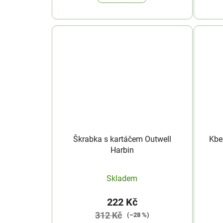
Škrabka s kartáčem Outwell
Kbe
Harbin
Skladem
222 Kč
312 Kč
(–28 %)